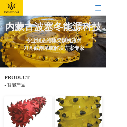
T
o
g
内蒙古波塞冬能源科技
g
l
e
专业制造维修采煤机滚筒
n
a
刀具截割系统解决方案专家
v
i
g
a
t
PRODUCT
i
- 智能产品
o
n