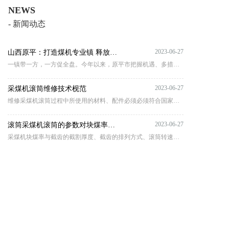
NEWS
- 新闻动态
2023-06-27
山西原平：打造煤机专业镇 释放县域经济发展新动能
一镇带一方，一方促全盘。今年以来，原平市把握机遇、多措并举，锚定产能破百万吨、产值过百亿元的‘双百’目标，倾全力打造晋北煤机生产专业镇。”山西原平市副市长
2023-06-27
采煤机滚筒维修技术枧范
维修采煤机滚筒过程中所使用的材料、配件必须必须符合国家相关标准 ，维修质量严格按照《中华人民共和国煤炭行业标准》 MT/T321-2004、MT/246-2006 和MT/T247-2006 的要求执行.
2023-06-27
滚筒采煤机滚筒的参数对块煤率的影响
采煤机块煤率与截齿的截割厚度、截齿的排列方式、滚筒转速等有很大关系。本文从采煤机滚筒的参数分析中找出了影响块煤率的主要因素，并研究了采煤机滚筒的结构，分析了其各个参数对块煤率的影响，得出了提高块煤率的方法。
2023-06-27
滚筒采煤机的维护保养与检修
为了确保采煤机的科学合理维护及检修质量，采煤机操作技术人员及维修和检修技术人员必须学习把握检修质量标准和采煤机完好标准，在维护、检修中执行检修质量标准和采煤机完好标准，确保采煤机性能的良好，以实现安全生产。本文主要阐述了滚筒采煤机的检查、检修等问题。