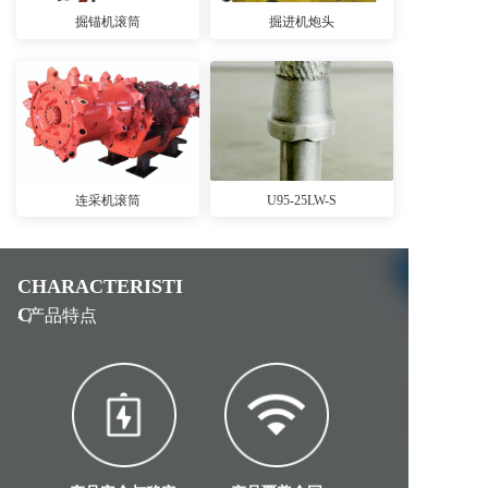
掘锚机滚筒
掘进机炮头
连采机滚筒
U95-25LW-S
CHARACTERISTI
C
- 产品特点